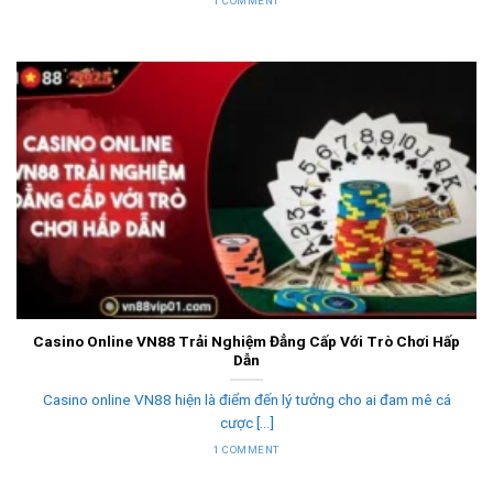
1 COMMENT
Casino Online VN88 Trải Nghiệm Đẳng Cấp Với Trò Chơi Hấp
Dẫn
Casino online VN88 hiện là điểm đến lý tưởng cho ai đam mê cá
cược [...]
1 COMMENT