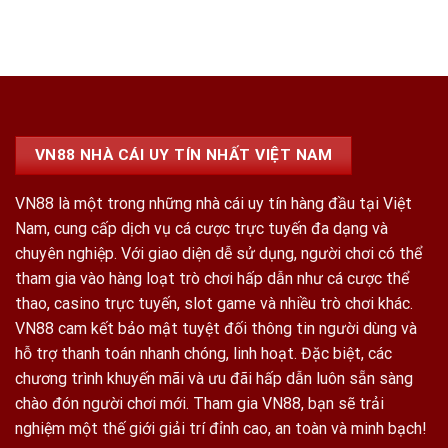
VN88 NHÀ CÁI UY TÍN NHẤT VIỆT NAM
VN88 là một trong những nhà cái uy tín hàng đầu tại Việt
Nam, cung cấp dịch vụ cá cược trực tuyến đa dạng và
chuyên nghiệp. Với giao diện dễ sử dụng, người chơi có thể
tham gia vào hàng loạt trò chơi hấp dẫn như cá cược thể
thao, casino trực tuyến, slot game và nhiều trò chơi khác.
VN88 cam kết bảo mật tuyệt đối thông tin người dùng và
hỗ trợ thanh toán nhanh chóng, linh hoạt. Đặc biệt, các
chương trình khuyến mãi và ưu đãi hấp dẫn luôn sẵn sàng
chào đón người chơi mới. Tham gia VN88, bạn sẽ trải
nghiệm một thế giới giải trí đỉnh cao, an toàn và minh bạch!