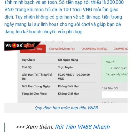
tính minh bạch và an toàn. Số tiền nạp tối thiểu là 200.000
VNĐ trong khi mức tối đa là 100 triệu VNĐ mỗi lần giao
dịch. Tuy nhiên không có giới hạn về số lần nạp tiền trong
ngày mang lại sự linh hoạt cho người chơi và giúp bạn dễ
dàng lên kế hoạch chuyển vốn phù hợp.
Quy định hạn mức nạp tiền VN88
>>> Xem thêm:
Rút Tiền VN88 Nhanh