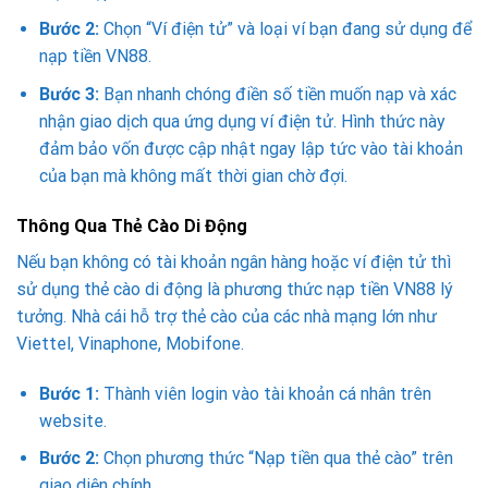
Bước 2:
Chọn “Ví điện tử” và loại ví bạn đang sử dụng để
nạp tiền VN88.
Bước 3:
Bạn nhanh chóng điền số tiền muốn nạp và xác
nhận giao dịch qua ứng dụng ví điện tử. Hình thức này
đảm bảo vốn được cập nhật ngay lập tức vào tài khoản
của bạn mà không mất thời gian chờ đợi.
Thông Qua Thẻ Cào Di Động
Nếu bạn không có tài khoản ngân hàng hoặc ví điện tử thì
sử dụng thẻ cào di động là phương thức nạp tiền VN88 lý
tưởng. Nhà cái hỗ trợ thẻ cào của các nhà mạng lớn như
Viettel, Vinaphone, Mobifone.
Bước 1:
Thành viên login vào tài khoản cá nhân trên
website.
Bước 2:
Chọn phương thức “Nạp tiền qua thẻ cào” trên
giao diện chính.