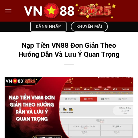
Skip
to
content
ĐĂNG NHẬP
KHUYẾN MÃI
Nạp Tiền VN88 Đơn Giản Theo
Hướng Dẫn Và Lưu Ý Quan Trọng