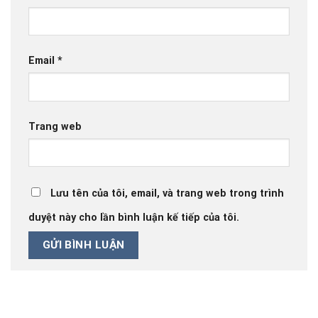
Email
*
Trang web
Lưu tên của tôi, email, và trang web trong trình
duyệt này cho lần bình luận kế tiếp của tôi.