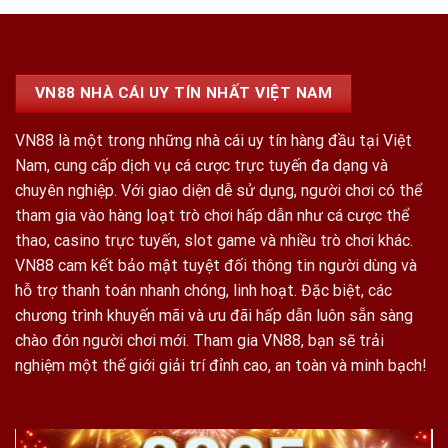
VN88 NHÀ CÁI UY TÍN NHẤT VIỆT NAM
VN88 là một trong những nhà cái uy tín hàng đầu tại Việt
Nam, cung cấp dịch vụ cá cược trực tuyến đa dạng và
chuyên nghiệp. Với giao diện dễ sử dụng, người chơi có thể
tham gia vào hàng loạt trò chơi hấp dẫn như cá cược thể
thao, casino trực tuyến, slot game và nhiều trò chơi khác.
VN88 cam kết bảo mật tuyệt đối thông tin người dùng và
hỗ trợ thanh toán nhanh chóng, linh hoạt. Đặc biệt, các
chương trình khuyến mãi và ưu đãi hấp dẫn luôn sẵn sàng
chào đón người chơi mới. Tham gia VN88, bạn sẽ trải
nghiệm một thế giới giải trí đỉnh cao, an toàn và minh bạch!