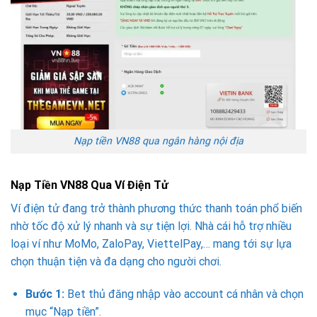
Nạp tiền VN88 qua ngân hàng nội địa
Nạp Tiền VN88 Qua Ví Điện Tử
Ví điện tử đang trở thành phương thức thanh toán phổ biến
nhờ tốc độ xử lý nhanh và sự tiện lợi. Nhà cái hỗ trợ nhiều
loại ví như MoMo, ZaloPay, ViettelPay,… mang tới sự lựa
chọn thuận tiện và đa dạng cho người chơi.
Bước 1:
Bet thủ đăng nhập vào account cá nhân và chọn
mục “Nạp tiền”.